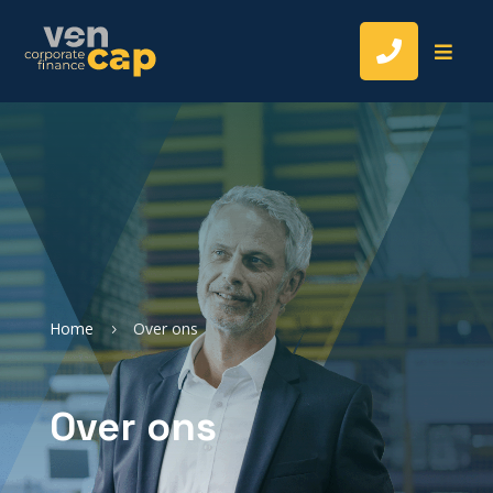


Home
Over ons
5
Over ons