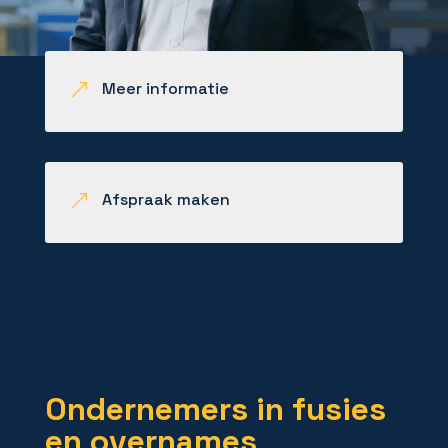
Meer informatie
&
Afspraak maken
&
Ondernemers in fusies
en overnames