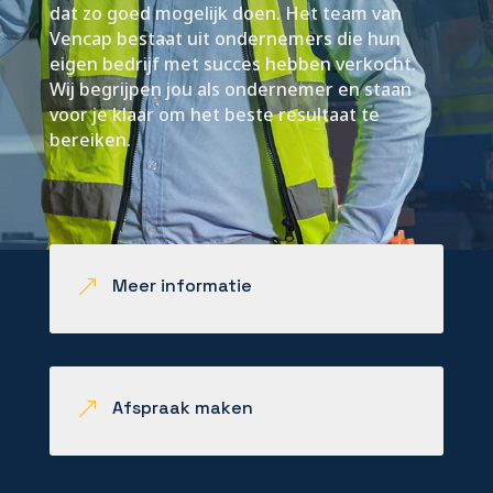
dat zo goed mogelijk doen. Het team van
Vencap bestaat uit ondernemers die hun
eigen bedrijf met succes hebben verkocht.
Wij begrijpen jou als ondernemer en staan
voor je klaar om het beste resultaat te
bereiken.
Meer informatie
&
Afspraak maken
&