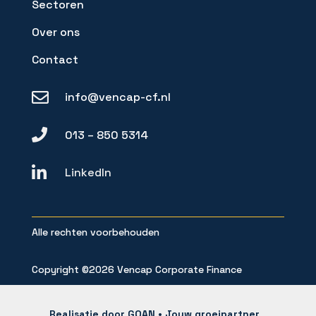
Sectoren
Over ons
Contact

info@vencap-cf.nl

013 – 850 5314

LinkedIn
Alle rechten voorbehouden
Copyright ©2026 Vencap Corporate Finance
Realisatie door
GOAN • Jouw groeipartner